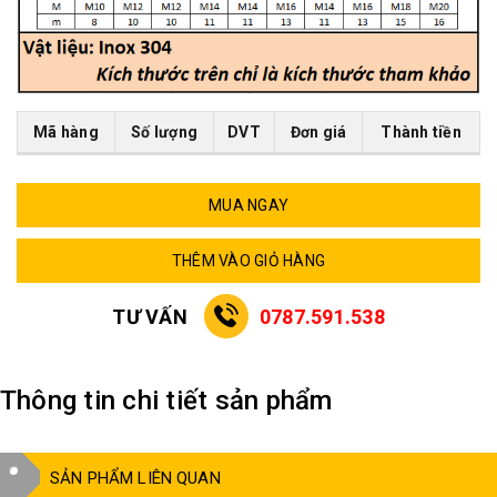
Mã hàng
Số lượng
DVT
Đơn giá
Thành tiền
MUA NGAY
THÊM VÀO GIỎ HÀNG
TƯ VẤN
0787.591.538
Thông tin chi tiết sản phẩm
SẢN PHẨM LIÊN QUAN