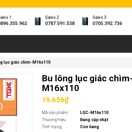
ales 1
Sales 2
Sales 3
896.355.962
0787.591.538
0705.392.736
ng lục giác chìm-M16x110
Bu lông lục giác chìm
M16x110
19.656₫
Mã sản phẩm:
LGC-M16x110
Thương hiệu:
Đang cập nhật
Tình trạng:
Còn hàng