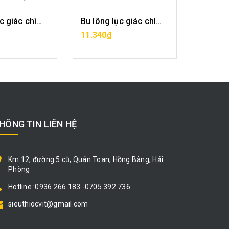
Bu lông lục giác chìm-M16x50
Bu lông lục giác chìm-M16x55
A HÀNG
MUA HÀNG
11.340₫
11.880
HÔNG TIN LIÊN HỆ
Km 12, đường 5 cũ, Quán Toan, Hồng Bàng, Hải
Phòng
Hotline :0936.266.183 -0705.392.736
sieuthiocvit@gmail.com