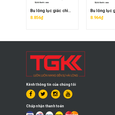
Bu lông lục giác chìm-M16x30
Bu lông lục giác chìm-M16x35
G
MUA HÀNG
MUA H
8.856₫
8.964₫
Kênh thông tin của chúng tôi
Chấp nhận thanh toán