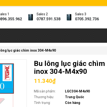
ales 1
Sales 2
Sales 3
896.355.962
0787.591.538
0705.392.736
lông lục giác chìm inox 304-M4x90
Bu lông lục giác chìm
inox 304-M4x90
11.340₫
Mã sản phẩm:
LGC304-M4x90
Thương hiệu:
Trung Quốc
Tình trạng:
Còn hàng