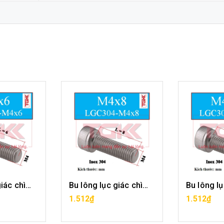
Bu lông lục giác chìm inox 304-M4x6
Bu lông lục giác chìm inox 304-M4x8
ÀNG
MUA HÀNG
MU
1.512₫
1.512₫