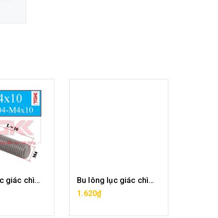
Bu lông lục giác chìm inox 304-M4x10
Bu lông lục giác chìm inox 304-M4x12
A HÀNG
MUA HÀNG
1.620₫
2.376₫