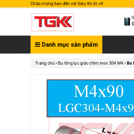
Chào mừng bạn đến với Siêu thị ốc vít
S
0
Danh mục sản phẩm
Trang chủ
Bu lông lục giác chìm inox 304 M4
Bu 