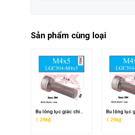
Sản phẩm cùng loại
Bu lông lục giác chìm inox 304-M4x4
Bu lông lục giác chìm inox 304-M4x5
G
MUA HÀNG
MUA H
1.296₫
1.296₫