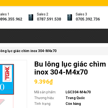
ales 1
Sales 2
Sales 3
896.355.962
0787.591.538
0705.392.736
lông lục giác chìm inox 304-M4x70
Bu lông lục giác chìm
inox 304-M4x70
9.396₫
Mã sản phẩm:
LGC304-M4x70
Thương hiệu:
Trung Quốc
Tình trạng:
Còn hàng