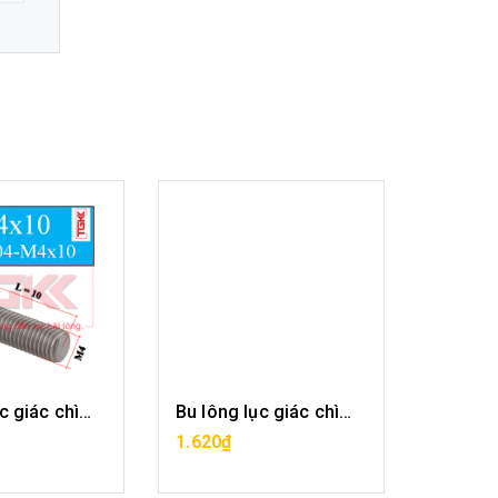
Bu lông lục giác chìm inox 304-M4x10
Bu lông lục giác chìm inox 304-M4x12
A HÀNG
MUA HÀNG
1.620₫
2.376₫