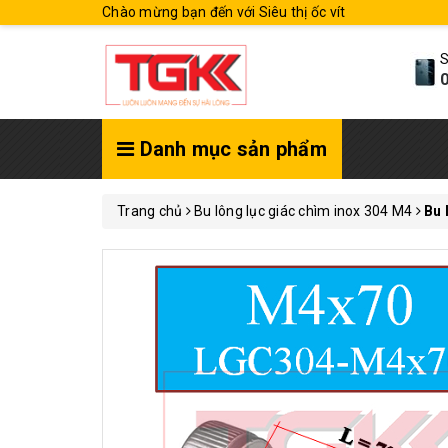
Chào mừng bạn đến với Siêu thị ốc vít
S
0
Danh mục sản phẩm
Trang chủ
Bu lông lục giác chìm inox 304 M4
Bu 