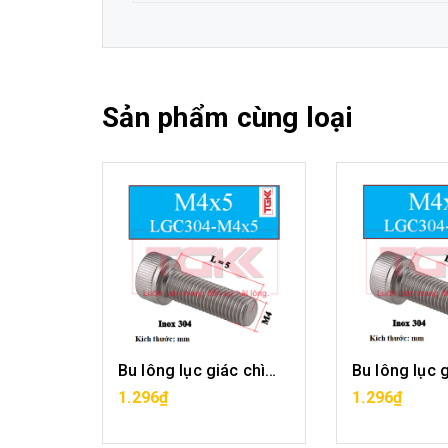
Sản phẩm cùng loại
Bu lông lục giác chìm inox 304-M4x4
Bu lông lục giác chìm inox 304-M4x5
G
MUA HÀNG
MUA H
1.296₫
1.296₫