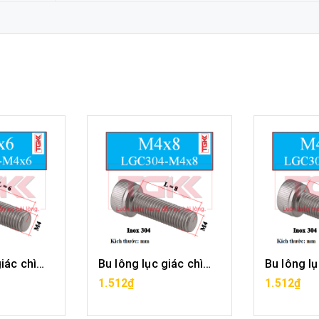
Bu lông lục giác chìm inox 304-M4x6
Bu lông lục giác chìm inox 304-M4x8
ÀNG
MUA HÀNG
MU
1.512₫
1.512₫