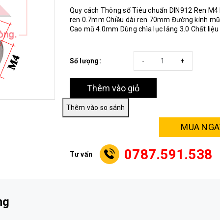
Quy cách Thông số Tiêu chuẩn DIN912 Ren M4
ren 0.7mm Chiều dài ren 70mm Đường kính m
Cao mũ 4.0mm Dùng chìa lục lăng 3.0 Chất liệ
Số lượng:
-
+
Thêm vào giỏ
MUA NGA
0787.591.538
Tư vấn
ng