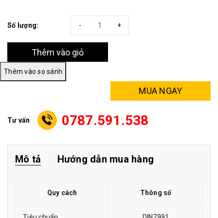
Số lượng:
-
+
Thêm vào giỏ
MUA NGAY
0787.591.538
Tư vấn
Mô tả
Hướng dẫn mua hàng
Quy cách
Thông số
Tiêu chuẩn
DIN7991