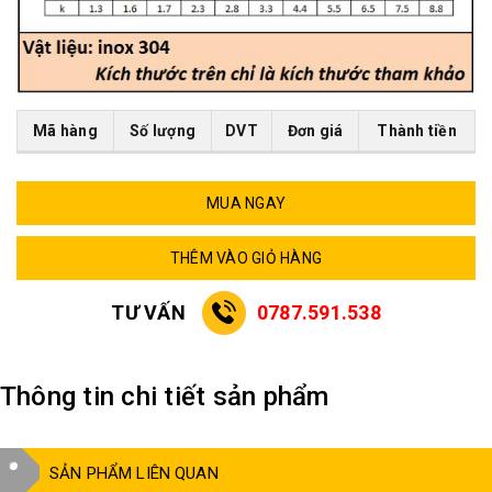
Mã hàng
Số lượng
DVT
Đơn giá
Thành tiền
MUA NGAY
THÊM VÀO GIỎ HÀNG
TƯ VẤN
0787.591.538
Thông tin chi tiết sản phẩm
SẢN PHẨM LIÊN QUAN