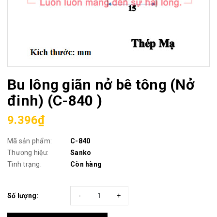
Bu lông giãn nở bê tông (Nở
đinh) (C-840 )
9.396₫
Mã sản phẩm:
C-840
Thương hiệu:
Sanko
Tình trạng:
Còn hàng
Số lượng:
-
+