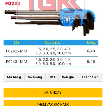
Mã hàng
Số lượng
DVT
Đơn giá
Thành tiền
MUA NGAY
THÊM VÀO GIỎ HÀNG